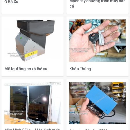
Mạch tay chương trình máy bắn
Ổ Bỏ Xu
cá
Mô tơ, đông cơ xả thẻ xu
Khóa Thùng