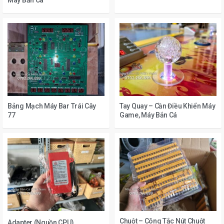
Máy Bắn Cá
Bảng Mạch Máy Bar Trái Cây
Tay Quay – Cần Điều Khiển Máy
77
Game, Máy Bắn Cá
Chuột – Công Tắc Nút Chuột
Adapter (Nguồn CPU)