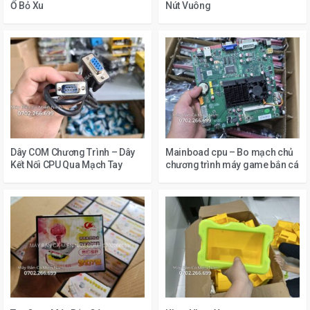
Ổ Bỏ Xu
Nút Vuông
Dây COM Chương Trình – Dây
Mainboad cpu – Bo mạch chủ
Kết Nối CPU Qua Mạch Tay
chương trình máy game bắn cá