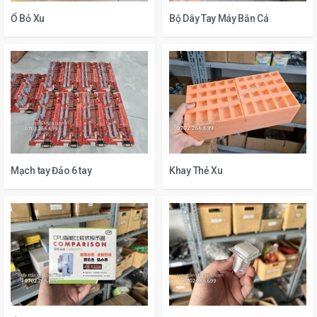
Ổ Bỏ Xu
Bộ Dây Tay Máy Bắn Cá
Mạch tay Đảo 6 tay
Khay Thẻ Xu