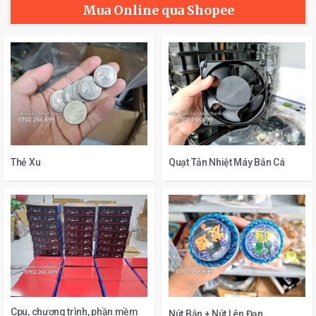
Mua Online qua Shopee
Thẻ Xu
Quạt Tản Nhiệt Máy Bắn Cá
Cpu, chương trình, phần mềm
Nút Bắn + Nút Lên Đạn