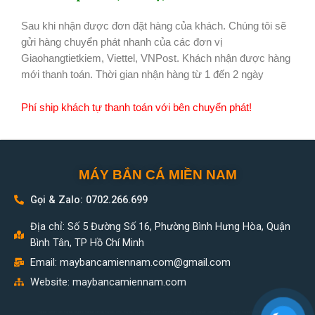
Sau khi nhận được đơn đặt hàng của khách. Chúng tôi sẽ
gửi hàng chuyển phát nhanh của các đơn vị
Giaohangtietkiem, Viettel, VNPost. Khách nhận được hàng
mới thanh toán. Thời gian nhận hàng từ 1 đến 2 ngày
Phí ship khách tự thanh toán với bên chuyển phát!
MÁY BẮN CÁ MIỀN NAM
Gọi & Zalo: 0702.266.699
Địa chỉ: Số 5 Đường Số 16, Phường Bình Hưng Hòa, Quận
Bình Tân, TP Hồ Chí Minh
Email:
maybancamiennam.com@gmail.com
Website: maybancamiennam.com
may ban ca mien nam, may ban ca gia re, may ban ca 8 tay, may ban ca moi, may ban ca cu, may ban ca, phan mem chuong trinh may ban ca, may ban ca mini, máy bắn cá, máy xèng, máy bass, linh kiện máy bắn cá,