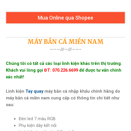
Mua Online qua Shopee
MÁY BẮN CÁ MIỀN NAM
———///—///——–
Chúng tôi có tất cả các loại linh kiện khác trên thị trường.
Khách vui lòng gọi
ĐT: 070.226.6699
để được tư vấn chính
xác nhất!
Linh kiện
Tay quay
máy bắn cá nhập khẩu chính hãng do
máy bắn cá miền nam cung cấp có thông tin chi tiết như
sau:
Đèn led 7 màu RGB
Phụ kiện dây kết nối