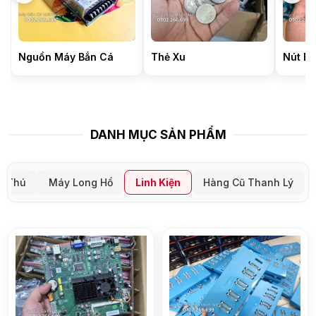
Nguồn Máy Bắn Cá
Thẻ Xu
Nút Bắ
DANH MỤC SẢN PHẨM
y Thú
Máy Long Hổ
Linh Kiện
Hàng Cũ Thanh Lý