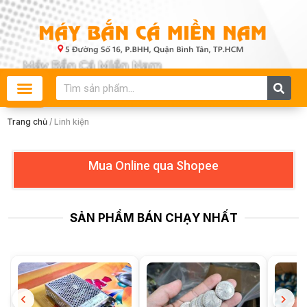
Skip
to
content
Search
Trang chủ
/ Linh kiện
Mua Online qua Shopee
SẢN PHẨM BÁN CHẠY NHẤT