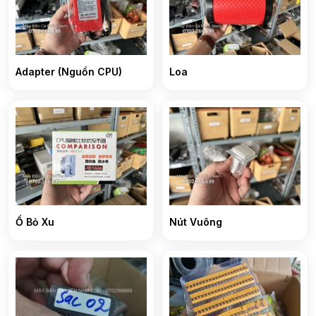
Adapter (Nguồn CPU)
Loa
Ổ Bỏ Xu
Nút Vuông