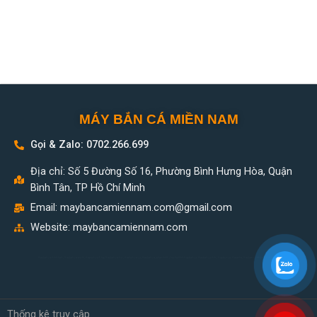
MÁY BẮN CÁ MIỀN NAM
Gọi & Zalo: 0702.266.699
Địa chỉ: Số 5 Đường Số 16, Phường Bình Hưng Hòa, Quận
Bình Tân, TP Hồ Chí Minh
Email:
maybancamiennam.com@gmail.com
Website: maybancamiennam.com
may ban ca mien nam, may ban ca gia re, may ban ca 8 tay, may ban ca moi, may ban ca cu, may ban ca, phan mem chuong trinh may ban ca, may ban ca mini, máy bắn cá, máy xèng, máy bass, linh kiện máy bắn cá,
Thống kê truy cập