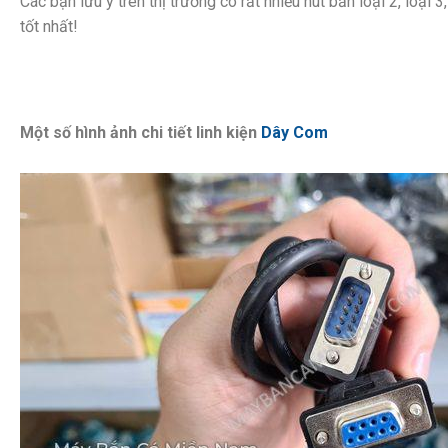
Các bạn lưu ý trên thị trường có rất nhiều nút bắn loại 2, loại
tốt nhất!
Một số hình ảnh chi tiết linh kiện
Dây Com