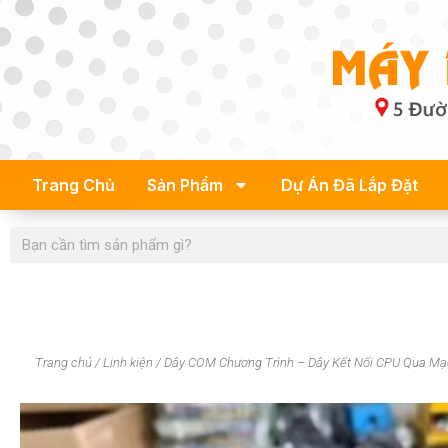
Skip
to
content
Trang Chủ
Sản Phẩm
Dự Án Đã Lắp Đặt
Search
Trang chủ
/
Linh kiện
/ Dây COM Chương Trình – Dây Kết Nối CPU Qua Mạ