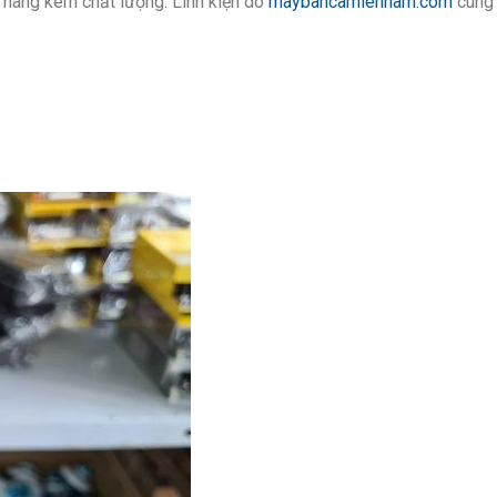
 3, hàng kém chất lượng. Linh kiện do
maybancamiennam.com
cung 