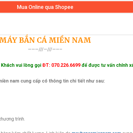
Mua Online qua Shopee
MÁY BẮN CÁ MIỀN NAM
———///—///——–
. Khách vui lòng gọi
ĐT: 070.226.6699
để được tư vấn chính x
ền nam cung cấp có thông tin chi tiết như sau:
hương trình.