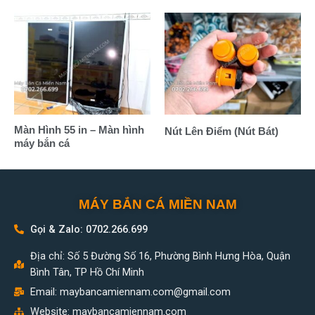
Màn Hình 55 in – Màn hình
Nút Lên Điểm (Nút Bát)
máy bắn cá
MÁY BẮN CÁ MIỀN NAM
Gọi & Zalo: 0702.266.699
Địa chỉ: Số 5 Đường Số 16, Phường Bình Hưng Hòa, Quận
Bình Tân, TP Hồ Chí Minh
Email:
maybancamiennam.com@gmail.com
Website: maybancamiennam.com