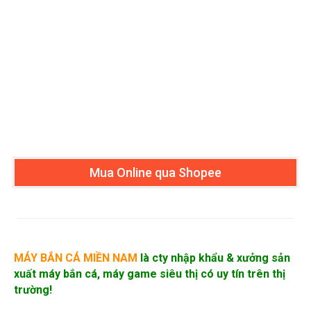
Mua Online qua Shopee
MÁY BẮN CÁ MIỀN NAM
là cty nhập khẩu &
xưởng sản
xuất máy bắn cá
, máy game siêu thị có uy tín trên thị
trường!