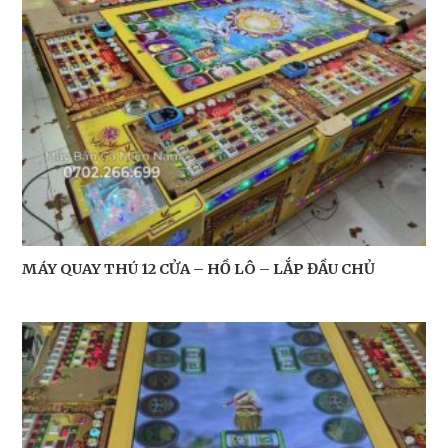
MÁY QUAY THÚ 12 CỬA – HỒ LÔ – LẮP ĐẦU CHỦ