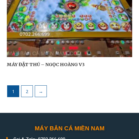
MÁY ĐẶT THÚ – NGỌC HOÀNG V3
1
2
→
MÁY BẮN CÁ MIỀN NAM