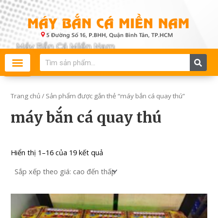
Đã
Skip
sắp
to
xếp
theo
content
giá:
cao
đến
thấp
Search
Trang chủ
/ Sản phẩm được gắn thẻ “máy bắn cá quay thú”
máy bắn cá quay thú
Hiển thị 1–16 của 19 kết quả