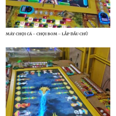
MÁY CHỌI CÁ – CHỌI BOM – LẮP ĐẦU CHỦ