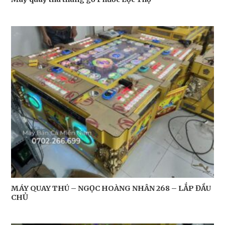
MÁY QUAY THÚ – NGỌC HOÀNG NHÂN 268 – LẮP ĐẦU
CHỦ