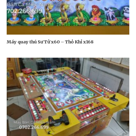
Máy quay thú Sư Tử x60 – Thỏ Khỉ x168