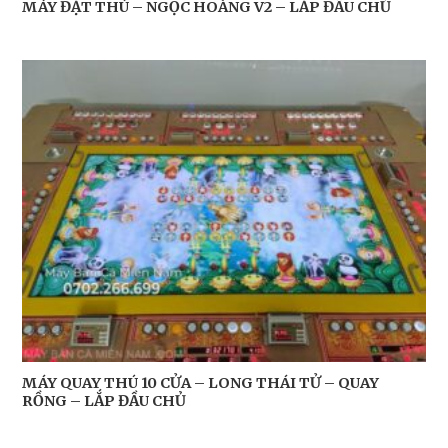
MÁY ĐẶT THÚ – NGỌC HOÀNG V2 – LẮP ĐẦU CHỦ
MÁY QUAY THÚ 10 CỬA – LONG THÁI TỬ – QUAY
RỒNG – LẮP ĐẦU CHỦ