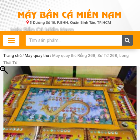
Skip
to
content
Search
Trang chủ
/
Máy quay thú
/ Máy quay thú Rồng 268, Sư Tử 268, Long
Thái Tử