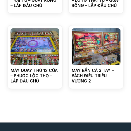
THÁI TỬ – QUAY RỒNG
– LONG THÁI TỬ – QUAY
– LẮP ĐẦU CHỦ
RỒNG – LẮP ĐẦU CHỦ
MÁY QUAY THÚ 12 CỬA
MÁY BẮN CÁ 3 TAY –
– PHƯỚC LỘC THỌ –
BÁCH ĐIỂU TRIỀU
LẮP ĐẦU CHỦ
VƯƠNG 2