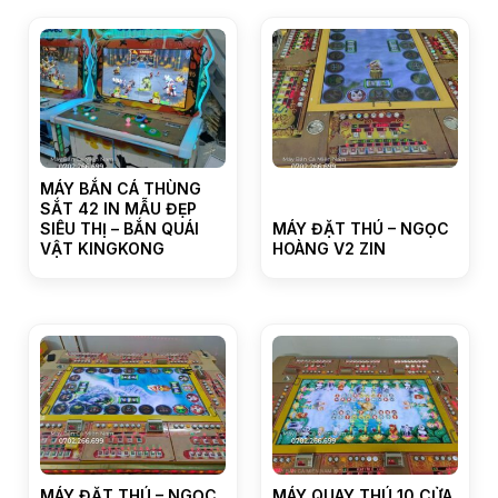
MÁY BẮN CÁ THÙNG
SẮT 42 IN MẪU ĐẸP
SIÊU THỊ – BẮN QUÁI
MÁY ĐẶT THÚ – NGỌC
VẬT KINGKONG
HOÀNG V2 ZIN
MÁY ĐẶT THÚ – NGỌC
MÁY QUAY THÚ 10 CỬA