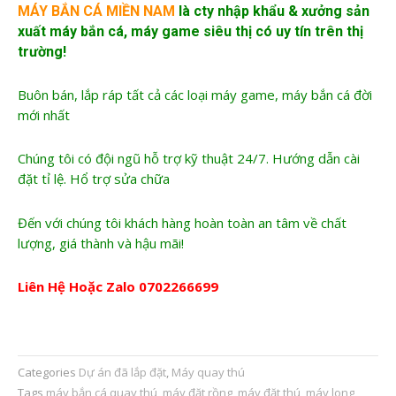
MÁY BẮN CÁ MIỀN NAM
là cty nhập khẩu &
xưởng sản
xuất máy bắn cá
, máy game siêu thị có uy tín trên thị
trường!
Buôn bán, lắp ráp tất cả các loại máy game, máy bắn cá đời
mới nhất
Chúng tôi có đội ngũ hỗ trợ kỹ thuật 24/7. Hướng dẫn cài
đặt tỉ lệ. Hổ trợ sửa chữa
Đến với chúng tôi khách hàng hoàn toàn an tâm về chất
lượng, giá thành và hậu mãi!
Liên Hệ Hoặc Zalo
0702266699
Categories
Dự án đã lắp đặt
,
Máy quay thú
Tags
máy bắn cá quay thú
,
máy đặt rồng
,
máy đặt thú
,
máy long