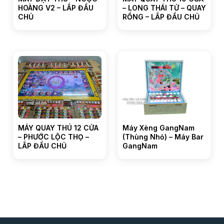
HOÀNG V2 – LẮP ĐẦU
– LONG THÁI TỬ – QUAY
CHỦ
RỒNG – LẮP ĐẦU CHỦ
MÁY QUAY THÚ 12 CỬA
Máy Xèng GangNam
– PHƯỚC LỘC THỌ –
(Thùng Nhỏ) – Máy Bar
LẮP ĐẦU CHỦ
GangNam