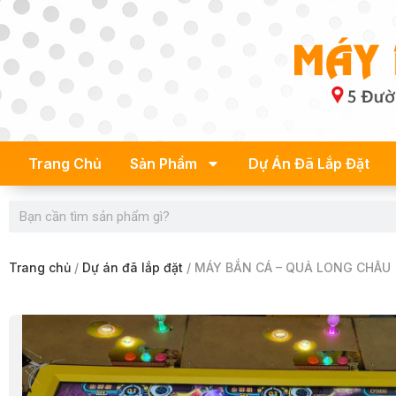
Skip
to
content
Trang Chủ
Sản Phẩm
Dự Án Đã Lắp Đặt
Search
Trang chủ
/
Dự án đã lắp đặt
/ MÁY BẮN CÁ – QUẢ LONG CHÂU