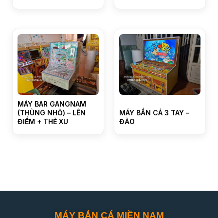
MÁY BAR GANGNAM
(THÙNG NHỎ) – LÊN
MÁY BẮN CÁ 3 TAY –
ĐIỂM + THẺ XU
ĐẢO
MÁY BẮN CÁ MIỀN NAM