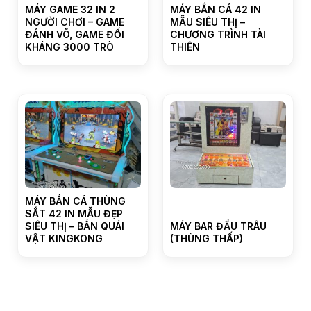
MÁY GAME 32 IN 2
MÁY BẮN CÁ 42 IN
NGƯỜI CHƠI – GAME
MẪU SIÊU THỊ –
ĐÁNH VÕ, GAME ĐỐI
CHƯƠNG TRÌNH TÀI
KHÁNG 3000 TRÒ
THIÊN
MÁY BẮN CÁ THÙNG
SẮT 42 IN MẪU ĐẸP
SIÊU THỊ – BẮN QUÁI
MÁY BAR ĐẦU TRÂU
VẬT KINGKONG
(THÙNG THẤP)