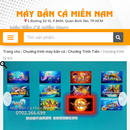
Skip
to
content
Search
Trang chủ
/
Chương trình máy bắn cá
/
Chương Trình Tiên
/ Chương trình
12 trò