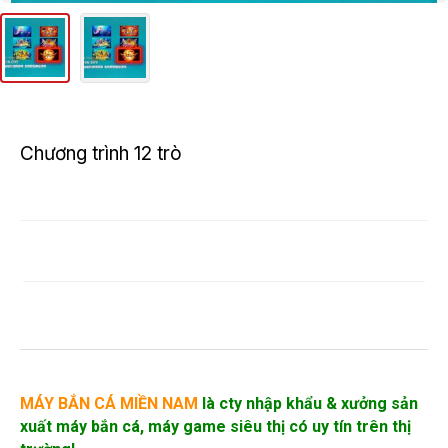
Chương trình 12 trò
MÁY BẮN CÁ MIỀN NAM
là cty nhập khẩu &
xưởng sản
xuất máy bắn cá
, máy game siêu thị có uy tín trên thị