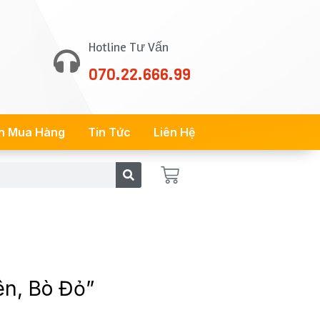
Hotline Tư Vấn
070.22.666.99
n Mua Hàng
Tin Tức
Liên Hệ
Cart
ên, Bò Đỏ”