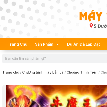
Skip
to
content
Trang Chủ
Sản Phẩm
Dự Án Đã Lắp Đặt
Search
Trang chủ
/
Chương trình máy bắn cá
/
Chương Trình Tiên
/ Chư