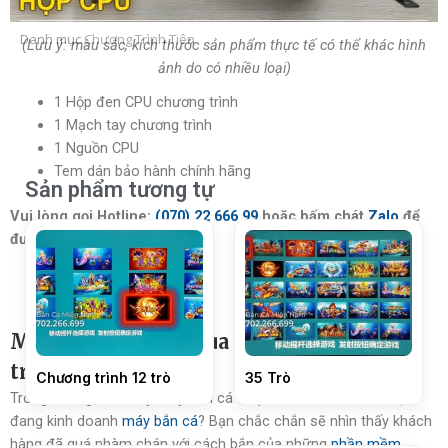
Danh mục
Chương Trình Tiên
(Lưu ý: màu sắc, kích thước sản phẩm thực tế có thể khác hình
ảnh do có nhiều loại)
1 Hộp đen CPU chương trình
1 Mạch tay chương trình
1 Nguồn CPU
Tem dán bảo hành chính hãng
Sản phẩm tương tự
Vui lòng gọi Hotline:
(070) 22 666 99
hoặc bấm chát
Zalo
để
được hỗ trợ miễn phí!
Một số lưu ý khi mua Bộ CPU chương
trình máy bắn cá!
Chương trình 12 trò
35 Trò
Trong những năm nay máy bắn cá đã phát triển rất nhiều. Bạn
đang kinh doanh
máy bắn cá
? Bạn chắc chắn sẽ nhìn thấy khách
hàng đã quá nhàm chán với cách bắn của những
phần mềm