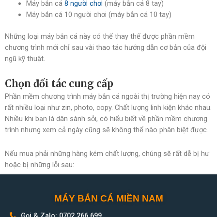
Máy bắn cá
8 người chơi
(máy bắn cá 8 tay)
Máy bắn cá 10 người chơi (máy bắn cá 10 tay)
Những loại máy bắn cá này có thể thay thế được phần mềm
chương trình mới chỉ sau vài thao tác hướng dẫn cơ bản của đội
ngũ kỹ thuật.
Chọn đối tác cung cấp
Phần mềm chương trình máy bắn cá ngoài thị trường hiện nay có
rất nhiều loại như zin, photo, copy. Chất lượng linh kiện khác nhau.
Nhiều khi bạn là dân sành sỏi, có hiểu biết về phần mềm chương
trình nhưng xem cả ngày cũng sẽ không thể nào phân biệt được.
Nếu mua phải những hàng kém chất lượng, chúng sẽ rất dễ bị hư
hoặc bị những lỗi sau:
Phần mềm chương trình thua lỗ
MÁY BẮN CÁ MIỀN NAM
Không cài đặt được tỉ lệ
Hết giờ chơi
Gọi & Zalo: 0702.266.699