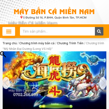
Skip
to
content
Search
Trang chủ
/
Chương trình máy bắn cá
/
Chương Trình Tiên
/ Chương trình
“Mỹ Nhân Đại Dương (Long VS Hổ)”