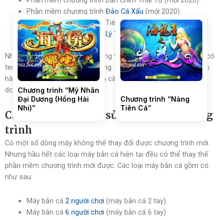
Phần mềm chương trình
Đảo Cá Xấu
(mới 2020)
Phần mềm chương trình Tiên Sắt
Phần mềm chương trình
Lý Tịnh
Những bộ cpu phần mềm chương trình này được nhập khẩu và có
tem bảo hành chính hãng rõ ràng. Có giá thành hợp lý, được bảo
hành, hỗ trợ kỹ thuật hướng dẫn cài đặt lâu dài. Thời gian kinh
doanh vận hành hiệu quả.
Chương trình “Mỹ Nhân
Đại Dương (Hồng Hài
Chương trình “Nàng
Nhi)”
Tiên Cá”
Các loại máy bắn cá sử dụng được chương
trình
Có một số dòng máy không thể thay đổi được chương trình mới.
Nhưng hầu hết các loại máy bắn cá hiện tại đều có thể thay thế
phần mềm chương trình mới được. Các loại máy bắn cá gồm có
như sau:
Máy bắn cá
2 người chơi
(máy bắn cá 2 tay)
Máy bắn cá
6 người chơi
(máy bắn cá 6 tay)