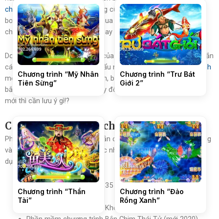
chương trình cũ
, những hiệu ứng cũ kĩ, những con cá cũ rích cứ
bơi qua bơi lại. Vì thế nhu cầu mua mới và thay thế phần mềm
chương trình máy bắn cá hiện nay rất cao
Do đó, nắm bắt được nhu cầu của những người đam mê máy bắn
cá thì cty chúng tôi đã nhập khẩu những
phần mềm chương trình
Chương trình “Mỹ Nhân
Chương trình “Trư Bát
mới nhất về Việt Nam! Tuy nhiên, bạn là người kinh doanh máy
Tiên Sừng”
Giới 2”
bắn cá, và bạn tự hỏi muốn thay đổi phần mềm chương trình
mới thì cần lưu ý gì!?
Các loại phần mềm chương trình
Phần mềm chương trình Máy bắn cá thì có rất nhiều loại đa dạng
và phong phú, hơn 200 loại khác nhau. Có thể kể các loại thông
dụng phổ biến gồm có như sau:
Phần mềm chương trình 35 Trong 1 (35 trò trong 1 hộp
Chương trình “Thần
Chương trình “Đảo
CPU)
Tài”
Rồng Xanh”
Phần mềm chương trình Kho Báo Kỳ Lân (mới 2020)
Phần mềm chương trình Bắn Chim Thái Tử (mới 2020)