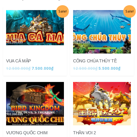
Giá
Giá
Giá
Giá
Sale!
Sale!
gốc
hiện
gốc
hiện
là:
tại
là:
tại
12.500.000₫.
là:
12.500.000₫.
là:
7.500.000₫.
5.500.0
VUA CÁ MẬP
CÔNG CHÚA THỦY TỀ
12.500.000
₫
7.500.000
₫
12.500.000
₫
5.500.000
₫
VƯƠNG QUỐC CHIM
THẦN VOI 2