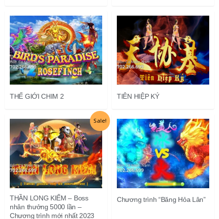
THẾ GIỚI CHIM 2
TIÊN HIỆP KÝ
Giá
Giá
Sale!
gốc
hiện
là:
tại
12.500.000₫.
là:
8.500.000₫.
THẦN LONG KIẾM – Boss
Chương trình “Băng Hỏa Lân”
nhân thưởng 5000 lần –
Chương trình mới nhất 2023