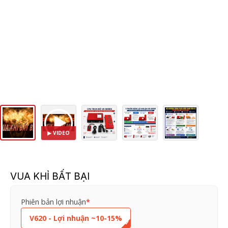
VUA KHỈ BẤT BẠI
VUA
Phiên bản lợi nhuận
*
KHỈ
V620 - Lợi nhuận ~10-15%
BẤT