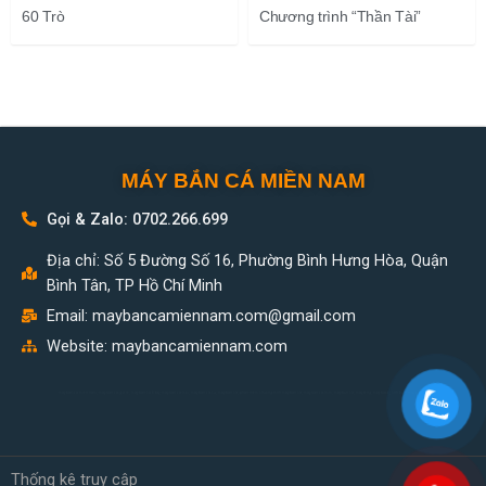
60 Trò
Chương trình “Thần Tài”
MÁY BẮN CÁ MIỀN NAM
Gọi & Zalo: 0702.266.699
Địa chỉ: Số 5 Đường Số 16, Phường Bình Hưng Hòa, Quận
Bình Tân, TP Hồ Chí Minh
Email:
maybancamiennam.com@gmail.com
Website: maybancamiennam.com
may ban ca mien nam, may ban ca gia re, may ban ca 8 tay, may ban ca moi, may ban ca cu, may ban ca, phan mem chuong trinh may ban ca, may ban ca mini, máy bắn cá, máy xèng, máy bass, linh kiện máy bắn cá,
Thống kê truy cập