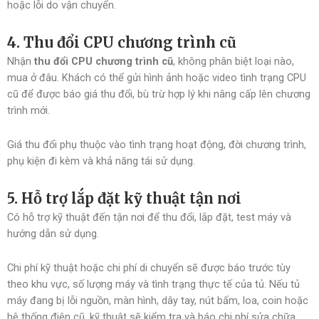
hoặc lỗi do vận chuyển.
4. Thu đổi CPU chương trình cũ
Nhận
thu đổi CPU chương trình cũ
, không phân biệt loại nào,
mua ở đâu. Khách có thể gửi hình ảnh hoặc video tình trạng CPU
cũ để được báo giá thu đổi, bù trừ hợp lý khi nâng cấp lên chương
trình mới.
Giá thu đổi phụ thuộc vào tình trạng hoạt động, đời chương trình,
phụ kiện đi kèm và khả năng tái sử dụng.
5. Hỗ trợ lắp đặt kỹ thuật tận nơi
Có hỗ trợ kỹ thuật đến tận nơi để thu đổi, lắp đặt, test máy và
hướng dẫn sử dụng.
Chi phí kỹ thuật hoặc chi phí di chuyển sẽ được báo trước tùy
theo khu vực, số lượng máy và tình trạng thực tế của tủ. Nếu tủ
máy đang bị lỗi nguồn, màn hình, dây tay, nút bấm, loa, coin hoặc
hệ thống điện cũ, kỹ thuật sẽ kiểm tra và báo chi phí sửa chữa