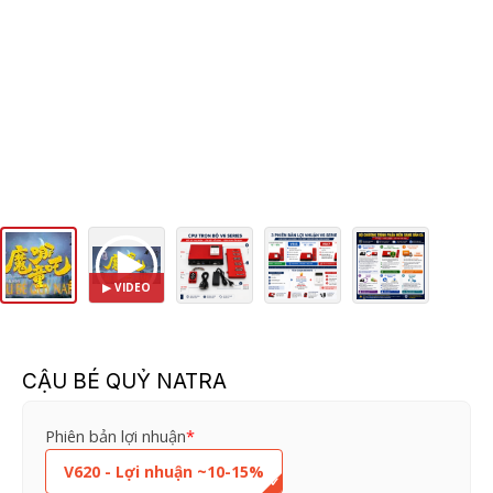
CẬU BÉ QUỶ NATRA
CẬU
Phiên bản lợi nhuận
*
BÉ
V620 - Lợi nhuận ~10-15%
QUỶ