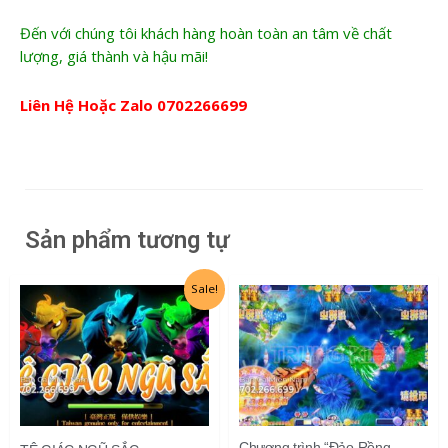
Đến với chúng tôi khách hàng hoàn toàn an tâm về chất
lượng, giá thành và hậu mãi!
Liên Hệ Hoặc Zalo
0702266699
Sản phẩm tương tự
Giá
Giá
Sale!
gốc
hiện
là:
tại
12.500.000₫.
là:
6.500.000₫.
Chương trình “Đảo Rồng