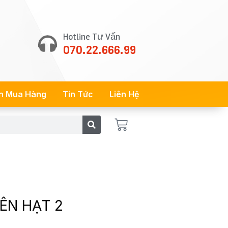
Hotline Tư Vấn
070.22.666.99
n Mua Hàng
Tin Tức
Liên Hệ
Cart
IÊN HẠT 2