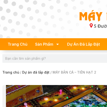
Skip
to
content
Trang Chủ
Sản Phẩm
Dự Án Đã Lắp Đặt
Search
Trang chủ
/
Dự án đã lắp đặt
/ MÁY BẮN CÁ – TIÊN HẠT 2