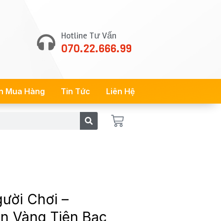
Hotline Tư Vấn
070.22.666.99
n Mua Hàng
Tin Tức
Liên Hệ
Cart
ười Chơi –
ên Vàng Tiên Bạc