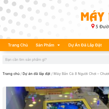
Skip
to
content
Trang Chủ
Sản Phẩm
Dự Án Đã Lắp Đặt
Search
Trang chủ
/
Dự án đã lắp đặt
/ Máy Bắn Cá 8 Người Chơi – Chươ