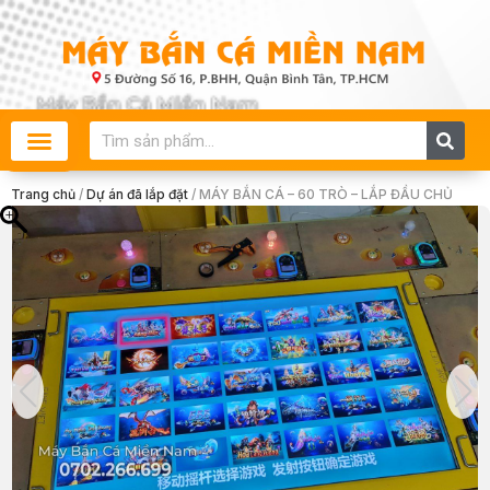
Skip
to
content
Search
Trang chủ
/
Dự án đã lắp đặt
/ MÁY BẮN CÁ – 60 TRÒ – LẮP ĐẦU CHỦ