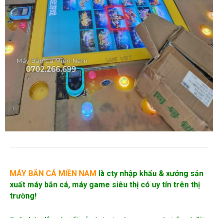
MÁY BẮN CÁ MIỀN NAM
là cty nhập khẩu &
xưởng sản
xuất máy bắn cá
, máy game siêu thị có uy tín trên thị
trường!