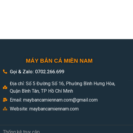
MÁY BẮN CÁ MIỀN NAM
Gọi & Zalo: 0702.266.699
may ban c
Địa chỉ: Số 5 Đường Số 16, Phường Bình Hưng Hòa,
Quận Bình Tân, TP Hồ Chí Minh
Email:
maybancamiennam.com@gmail.com
Website: maybancamiennam.com
Thống kê truy cập