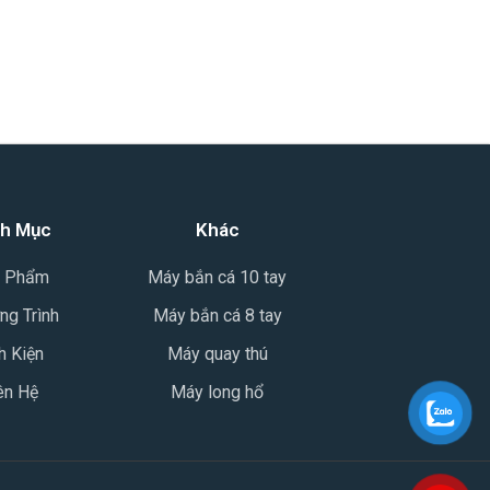
h Mục
Khác
 Phẩm
Máy bắn cá 10 tay
ng Trình
Máy bắn cá 8 tay
h Kiện
Máy quay thú
ên Hệ
Máy long hổ