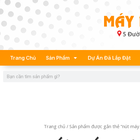
Skip
to
content
Trang Chủ
Sản Phẩm
Dự Án Đã Lắp Đặt
Search
Trang chủ
/ Sản phẩm được gắn thẻ “nút máy