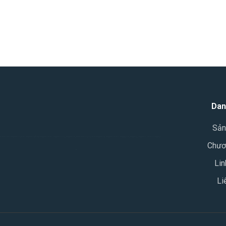
Dan
Sản
a mien nam, may ban ca gia re, may ban ca 8 tay, may ban ca moi, may ban ca cu, may ban ca, phan mem chuong trinh may ban ca, may ban ca mini, máy bắn cá, máy xèng, máy bass, linh kiện máy bắn
Chươ
cá,
Lin
Li