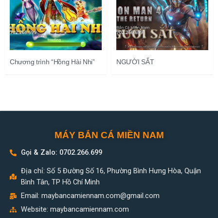
Chương trình “Hồng Hài Nhi”
NGƯỜI SẮT
MÁY BẮN CÁ MIỀN NAM
Gọi & Zalo: 0702.266.699
Địa chỉ: Số 5 Đường Số 16, Phường Bình Hưng Hòa, Quận
Bình Tân, TP Hồ Chí Minh
Email:
maybancamiennam.com@gmail.com
Website: maybancamiennam.com