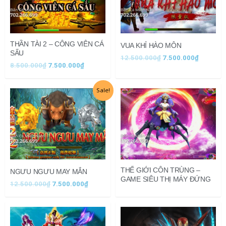
THẦN TÀI 2 – CÔNG VIÊN CÁ
VUA KHỈ HÀO MÔN
SẤU
12.500.000
₫
7.500.000
₫
8.500.000
₫
7.500.000
₫
Giá
Giá
Sale!
gốc
hiện
là:
tại
12.500.000₫.
là:
7.500.000₫.
THẾ GIỚI CÔN TRÙNG –
NGƯU NGƯU MAY MẮN
GAME SIÊU THỊ MÁY ĐỨNG
12.500.000
₫
7.500.000
₫