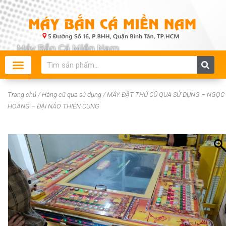
Skip
to
content
Search
Trang chủ
/
Hàng cũ qua sử dụng
/ MÁY ĐẶT THÚ CŨ QUA SỬ DỤNG – NGỌC
HOÀNG – ĐẠI NÁO THIÊN CUNG