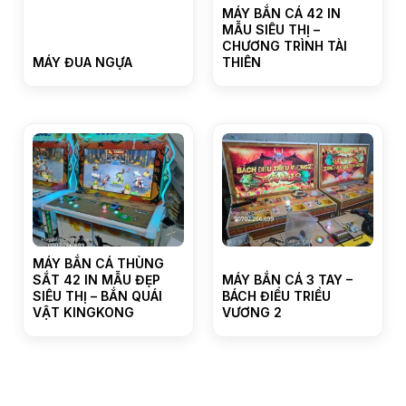
MÁY BẮN CÁ 42 IN
MẪU SIÊU THỊ –
CHƯƠNG TRÌNH TÀI
MÁY ĐUA NGỰA
THIÊN
MÁY BẮN CÁ THÙNG
SẮT 42 IN MẪU ĐẸP
MÁY BẮN CÁ 3 TAY –
SIÊU THỊ – BẮN QUÁI
BÁCH ĐIỂU TRIỀU
VẬT KINGKONG
VƯƠNG 2