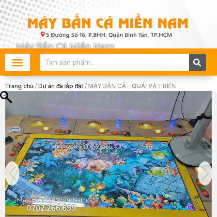
Skip
to
content
Search
Trang chủ
/
Dự án đã lắp đặt
/ MÁY BẮN CÁ – QUÁI VẬT BIỂN