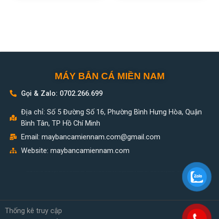
MÁY BẮN CÁ MIỀN NAM
Gọi & Zalo: 0702.266.699
Địa chỉ: Số 5 Đường Số 16, Phường Bình Hưng Hòa, Quận
Bình Tân, TP Hồ Chí Minh
Email:
maybancamiennam.com@gmail.com
Website: maybancamiennam.com
may ban ca mien nam, may ban ca gia re, may ban ca 8 tay, may ban ca moi, may ban ca cu, may ban ca, phan mem chuong trinh may ban ca, may ban ca mini, máy bắn cá, máy xèng, máy bass, linh kiện máy bắn cá,
Thống kê truy cập