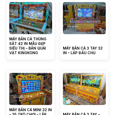
MÁY BẮN CÁ THÙNG
SẮT 42 IN MẪU ĐẸP
SIÊU THỊ – BẮN QUÁI
MÁY BẮN CÁ 3 TAY 32
VẬT KINGKONG
IN – LẮP ĐẦU CHỦ
MÁY BẮN CÁ MINI 32 IN
– 35 TRÒ CHƠI – LẮP
MÁY BẮN CÁ 3 TAY –