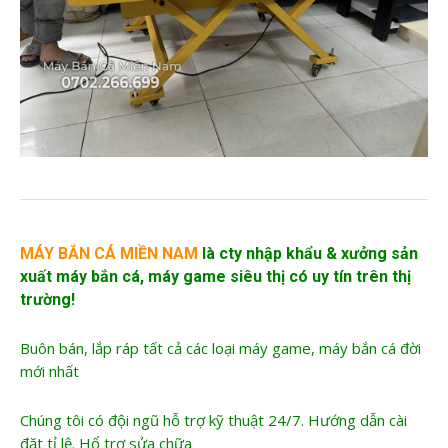
MÁY BẮN CÁ MIỀN NAM
là cty nhập khẩu &
xưởng sản
xuất máy bắn cá
, máy game siêu thị có uy tín trên thị
trường!
Buôn bán, lắp ráp tất cả các loại máy game, máy bắn cá đời
mới nhất
Chúng tôi có đội ngũ hỗ trợ kỹ thuật 24/7. Hướng dẫn cài
đặt tỉ lệ. Hổ trợ sửa chữa