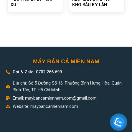
XU
KHO BÁU KỲ LÂN
MÁY BẮN CÁ MIỀN NAM
Gọi & Zalo: 0702.266.699
Địa chỉ: Số 5 Đường Số 16, Phường Bình Hưng Hòa, Quận
Bình Tân, TP Hồ Chí Minh
Email:
maybancamiennam.com@gmail.com
Website: maybancamiennam.com
may ban ca mien nam, may ban ca gia re, may ban ca 8 tay, may ban ca moi, may ban ca cu, may ban ca, phan mem chuong trinh may ban ca, may ban ca mini, máy bắn cá, máy xèng, máy bass, linh kiện máy bắn cá,