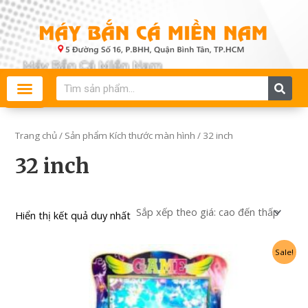
Skip
to
content
Search
Trang chủ
/ Sản phẩm Kích thước màn hình / 32 inch
32 inch
Hiển thị kết quả duy nhất
Giá
Giá
Sale!
gốc
hiện
là:
tại
12.000.000₫.
là:
9.500.000₫.